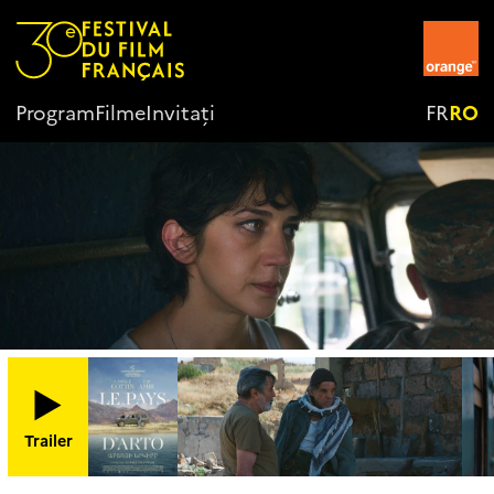
Program
Filme
Invitați
FR
RO
Trailer