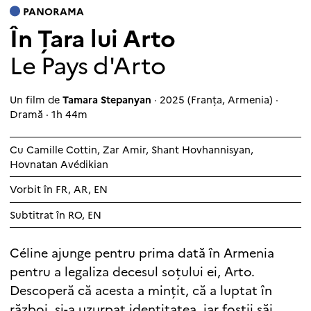
PANORAMA
În Țara lui Arto
Le Pays d'Arto
Un film de
Tamara Stepanyan
· 2025 (Franța, Armenia) ·
Dramă · 1h 44m
Cu
Camille Cottin
,
Zar Amir
,
Shant Hovhannisyan
,
Hovnatan Avédikian
Vorbit în FR, AR, EN
Subtitrat în RO, EN
Céline ajunge pentru prima dată în Armenia
pentru a legaliza decesul soțului ei, Arto.
Descoperă că acesta a mințit, că a luptat în
război, și-a uzurpat identitatea, iar foștii săi