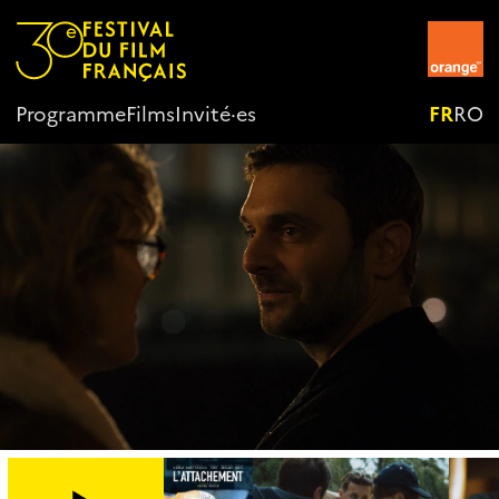
Programme
Films
Invité·es
FR
RO